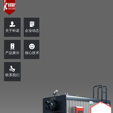
关于科诺
企业动态
产品展示
核心技术
联系我们