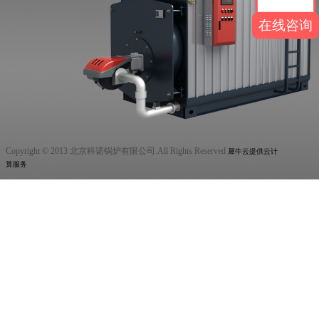
在线咨询
Copyright © 2013 北京科诺锅炉有限公司.All Rights Reserved
犀牛云提供云计
算服务