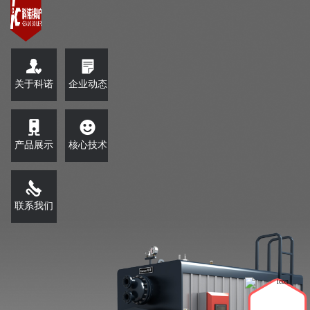
关于科诺
企业动态
产品展示
核心技术
联系我们