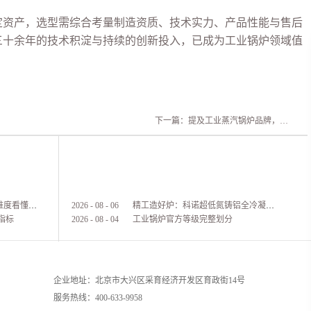
产，选型需综合考量制造资质、技术实力、产品性能与售后
三十余年的技术积淀与持续的创新投入，已成为工业锅炉领域值
下一篇：
提及工业蒸汽锅炉品牌，高效节能与安全可靠为何总让人想到科诺锅炉
蒸汽锅炉怎么选？5 大核心维度看懂，节能省心一步到位
2026
-
08
-
06
精工造好炉：科诺超低氮铸铝全冷凝热水锅炉完整生产纪实
指标
2026
-
08
-
04
工业锅炉官方等级完整划分
企业地址：北京市大兴区采育经济开发区育政街14号
服务热线：
400-633-9958