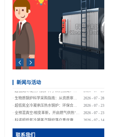
新闻与活动
·
生物质锅炉科学采购指南：从资质审查到技术评估的全流程解析
2026
-
07
-
28
·
超低氮全冷凝承压热水锅炉：环保合规与节能降本的务实之选
2026
-
07
-
23
·
全预混真空/相变革新，开启燃气供热“超低氮”新时代
2026
-
07
-
23
·
科诺超低氮冷凝蒸汽锅炉落户重庆康师傅，绿色智造再添标杆
2026
-
07
-
14
·
新手采购蒸汽锅炉，如何避开选型“深坑”？
2026
-
06
-
30
·
不同行业如何选对蒸汽锅炉？看懂这几点差异很关键
2026
-
06
-
30
联系我们