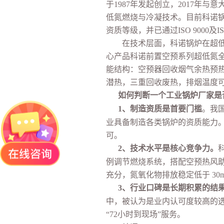
于
1987年发起创立，2017年与意大
低氮燃烧与冷凝技术。目前科诺
资质等级，并已通过ISO 9000及IS
在技术层面，科诺锅炉在超低氮
心产品科诺前置空预系列超低氮
能结构：空预器回收烟气余热预
潜热，三重回收废热，排烟温度可低
如何
判断一个工业锅炉厂家是
1、制造资质是首要门槛
。我
业具备制造各类锅炉的资质能力
可。
2、技术水平是核心竞争力。
例调节燃烧系统，搭配空预热风
充分，氮氧化物排放稳定低于 30
3、行业口碑是长期积累的结
中，被认为是业内认可度较高的
“72小时到现场”服务。