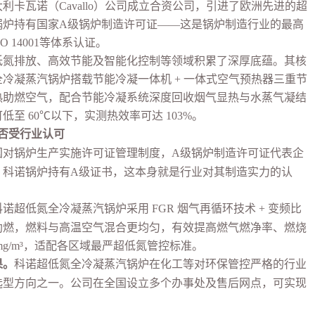
利卡瓦诺（Cavallo）公司
成立合资公司
，引进了欧洲先进的超
锅炉持有国家
A级锅炉制造许可证——这是锅炉制造行业的最高
O 14001等体系认证。
排放、高效节能及智能化控制等领域积累了深厚底蕴。其核
全冷凝蒸汽锅炉搭载节能冷凝一体机
+ 一体式空气预热器三重节
热助燃空气，配合节能冷凝系统深度回收烟气显热与水蒸气凝结
至 60℃以下，实测热效率可达 103%。
否受行业认可
国对锅炉生产实施许可证管理制度，
A级锅炉制造许可证代表企
。科诺锅炉持有A级证书，这本身就是行业对其制造实力的认
科诺超低氮全冷凝蒸汽锅炉采用
FGR 烟气再循环技术 + 变频比
助燃，燃料与高温空气混合更均匀，有效提高燃气燃净率、燃烧
mg/m³，适配各区域最严超低氮管控标准。
果。
科诺超低氮全冷凝蒸汽锅炉在化工等对环保管控严格的行业
选型方向之一。公司在全国设立多个办事处及售后网点，可实现