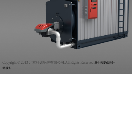
Copyright © 2013 北京科诺锅炉有限公司.All Rights Reserved
犀牛云提供云计
算服务