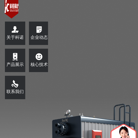
关于科诺
企业动态
产品展示
核心技术
联系我们