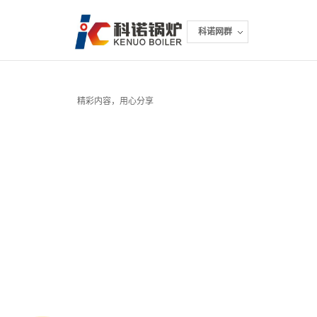
科诺网群
科诺网群
精彩内容，用心分享