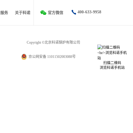
400-633-9958
后服务
关于科诺
官方微信
Copyright ©北京科诺锅炉有限公司
京公网安备 11011502003088号
扫描二维码
浏览科诺手机站