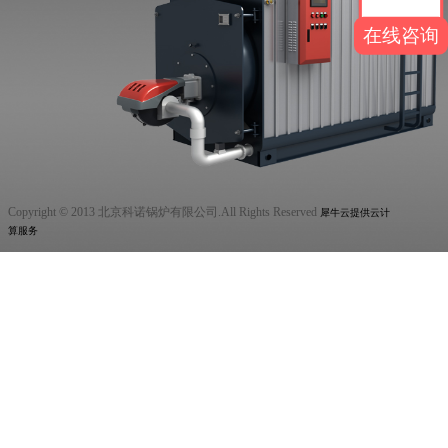
在线咨询
Copyright © 2013 北京科诺锅炉有限公司.All Rights Reserved
犀牛云提供云计
算服务