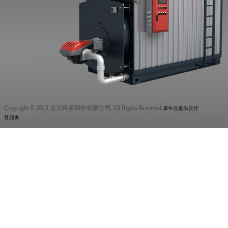
Copyright © 2013 北京科诺锅炉有限公司.All Rights Reserved
犀牛云提供云计
算服务