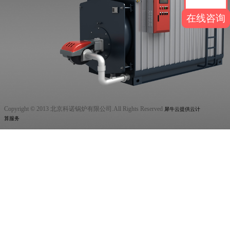
在线咨询
Copyright © 2013 北京科诺锅炉有限公司.All Rights Reserved
犀牛云提供云计
算服务