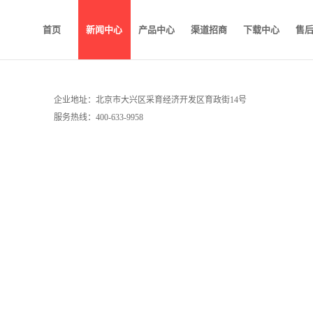
首页
新闻中心
产品中心
渠道招商
下载中心
售
企业地址：北京市大兴区采育经济开发区育政街14号
服务热线：
400-633-9958