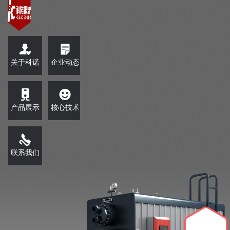
关于科诺
企业动态
产品展示
核心技术
联系我们