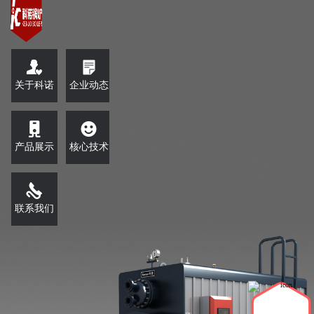
关于科诺
企业动态
产品展示
核心技术
联系我们