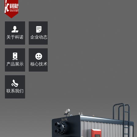
关于科诺
企业动态
产品展示
核心技术
联系我们