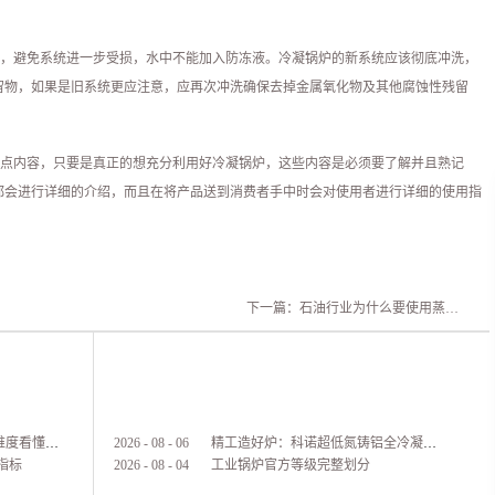
，避免系统进一步受损，水中不能加入防冻液。冷凝锅炉的新系统应该彻底冲洗，
留物，如果是旧系统更应注意，应再次冲洗确保去掉金属氧化物及其他腐蚀性残留
点内容，只要是真正的想充分利用好冷凝锅炉，这些内容是必须要了解并且熟记
都会进行详细的介绍，而且在将产品送到消费者手中时会对使用者进行详细的使用指
下一篇：
石油行业为什么要使用蒸汽锅炉
蒸汽锅炉怎么选？5 大核心维度看懂，节能省心一步到位
2026
-
08
-
06
精工造好炉：科诺超低氮铸铝全冷凝热水锅炉完整生产纪实
指标
2026
-
08
-
04
工业锅炉官方等级完整划分