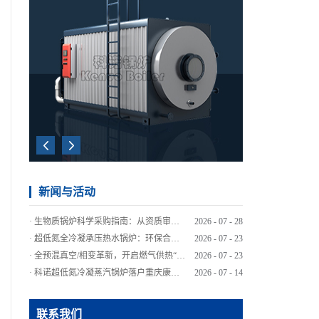
新闻与活动
·
生物质锅炉科学采购指南：从资质审查到技术评估的全流程解析
2026
-
07
-
28
·
超低氮全冷凝承压热水锅炉：环保合规与节能降本的务实之选
2026
-
07
-
23
·
全预混真空/相变革新，开启燃气供热“超低氮”新时代
2026
-
07
-
23
·
科诺超低氮冷凝蒸汽锅炉落户重庆康师傅，绿色智造再添标杆
2026
-
07
-
14
·
新手采购蒸汽锅炉，如何避开选型“深坑”？
2026
-
06
-
30
·
不同行业如何选对蒸汽锅炉？看懂这几点差异很关键
2026
-
06
-
30
联系我们