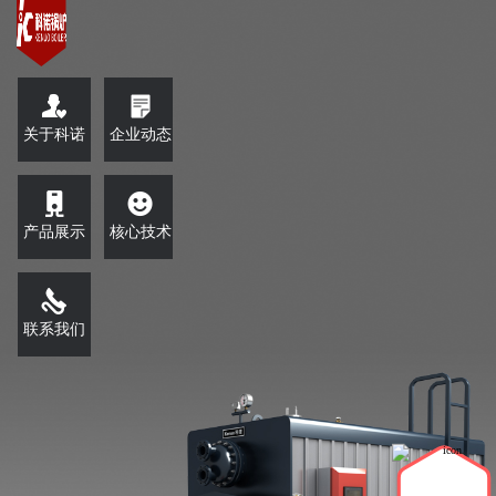
关于科诺
企业动态
产品展示
核心技术
联系我们