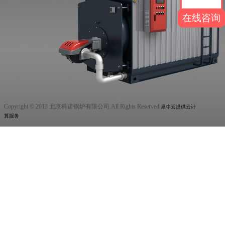
在线咨询
Copyright © 2013 北京科诺锅炉有限公司.All Rights Reserved
犀牛云提供云计
算服务