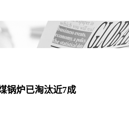
煤锅炉已淘汰近7成