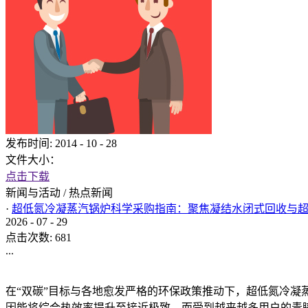
发布时间:
2014
-
10
-
28
文件大小：
点击下载
新闻与活动
/
热点新闻