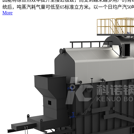
·
生物质锅炉科学采购指南：从资质审查到技术评估的全流程
2026
-
07
-
28
点击次数:
567
...