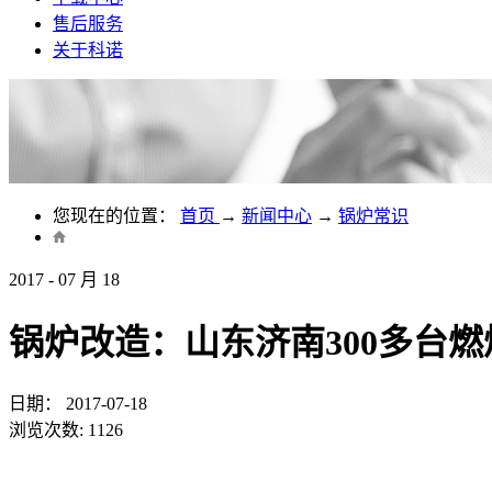
售后服务
关于科诺
您现在的位置：
首页
→
新闻中心
→
锅炉常识
2017
-
07
月
18
锅炉改造：山东济南300多台燃
日期：
2017-07-18
浏览次数:
1126