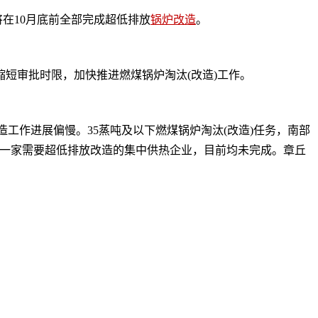
将在10月底前全部完成超低排放
锅炉改造
。
短审批时限，加快推进燃煤锅炉淘汰(改造)工作。
汰改造工作进展偏慢。35蒸吨及以下燃煤锅炉淘汰(改造)任务，南部
各有一家需要超低排放改造的集中供热企业，目前均未完成。章丘