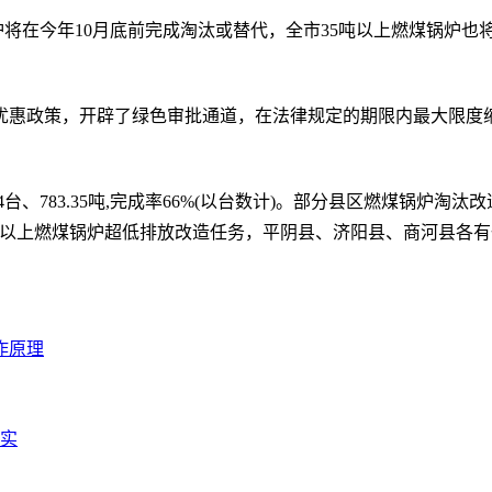
炉将在今年10月底前完成淘汰或替代，全市35吨以上燃煤锅炉也
优惠政策，开辟了绿色审批通道，在法律规定的期限内最大限度缩
台、783.35吨,完成率66%(以台数计)。部分县区燃煤锅炉淘
5蒸吨以上燃煤锅炉超低排放改造任务，平阴县、济阳县、商河县
作原理
实