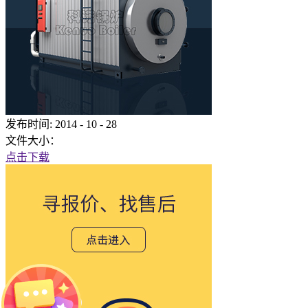
发布时间:
2014
-
10
-
28
文件大小：
点击下载