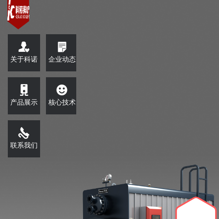
关于科诺
企业动态
产品展示
核心技术
联系我们