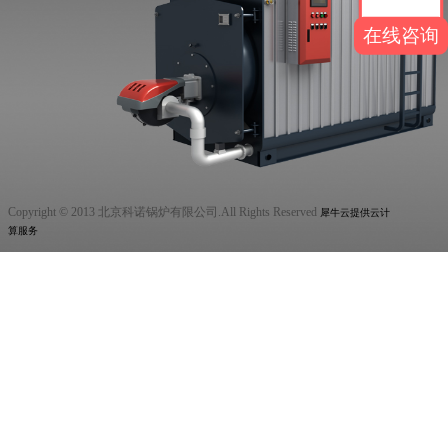
在线咨询
Copyright © 2013 北京科诺锅炉有限公司.All Rights Reserved
犀牛云提供云计
算服务