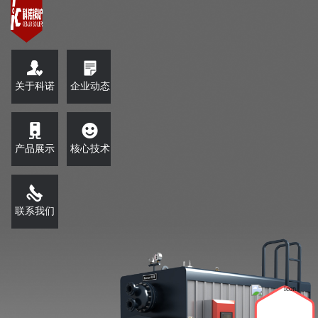
关于科诺
企业动态
产品展示
核心技术
联系我们