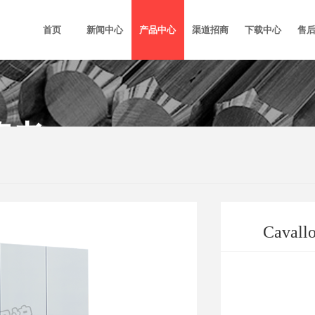
首页
新闻中心
产品中心
渠道招商
下载中心
售
策者
Cav
1. 以电为加热源
2. 真空负压及
3. 炉内存有恒
4. 采用先进真