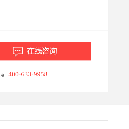
，便于产品运输、布置及安装，狭小空间下，也可多台机组并联使用；
电加热管，耐用持久，使用寿命长；
，无需年检；
制器及液晶触摸屏，实现锅炉自动控制；
超压、漏电等多重连锁保护装置，确保锅炉安全运行；
知名品牌电器元件，确保锅炉运行稳定可靠。
400-633-9958
致电