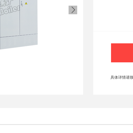
5. 机组体积小
6. 采用高品质
7. 安装无需报批
8. 配置智能控
9. 具备超温、
10. 采用国际
具体详情请