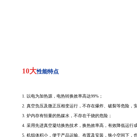
10大
性能特点
1.
以电为加热源，电热转换效率高达
99%；
2.
真空负压及微正压相变运行，不存在爆炸、破裂等危险，
3.
炉内存有恒量的热媒水，不存在干烧的危险；
4.
采用先进真空凝结换热技术，换热效率高，有效降低运行
5.
机组体积小，便于产品运输、布置及安装，狭小空间下，