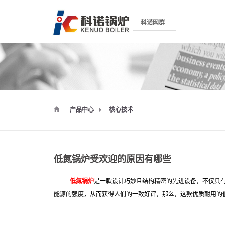
科诺网群
科诺网群
产品中心
核心技术
低氮锅炉受欢迎的原因有哪些
低氮锅炉
是一款设计巧妙且结构精密的先进设备，不仅具
能源的强度，从而获得人们的一致好评，那么，这款优质耐用的