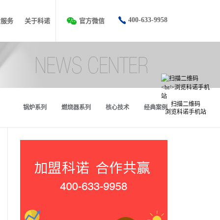
400-633-9958
后服务
关于科诺
官方微信
扫描二维码
锅炉系列
燃烧器系列
核心技术
经典案例
浏览科诺手机站