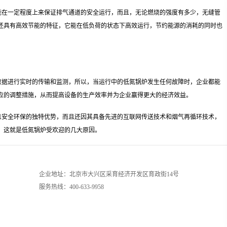
能在一定程度上来保证排气通道的安全运行，而且，无论燃烧的强度有多少，无缝管
还具有高效节能的特征，它能在低负荷的状态下高效运行，节约能源的消耗的同时也
数据进行实时的传输和监测，所以，当运行中的低氮锅炉发生任何故障时，企业都能
应的调整措施，从而提高设备的生产效率并为企业赢得更大的经济效益。
且安全环保的独特优势，而且还因其具备先进的互联网传送技术和烟气再循环技术，
，这就是低氮锅炉受欢迎的几大原因。
企业地址：北京市大兴区采育经济开发区育政街14号
服务热线：
400-633-9958