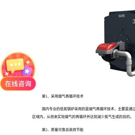
第1、采用烟气再循环技术
国内专业的低氮锅炉采用的是烟气再循环技术，主要是通
区域内，从而来实现烟气的再循环并达到减少氮气生成的目的。
第2、质量可靠且高效节能