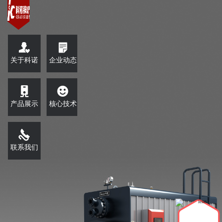
关于科诺
企业动态
产品展示
核心技术
联系我们