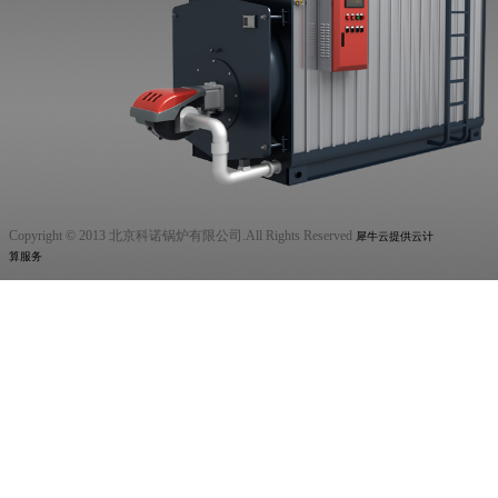
Copyright © 2013 北京科诺锅炉有限公司.All Rights Reserved
犀牛云提供云计
算服务