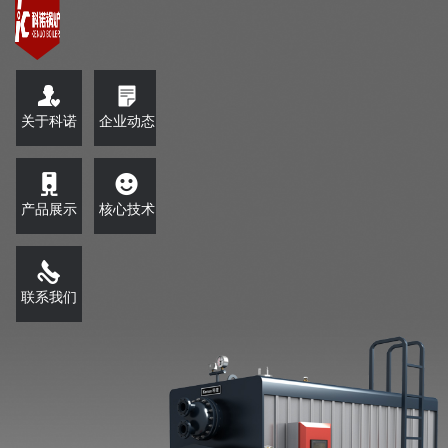
关于科诺
企业动态
产品展示
核心技术
联系我们