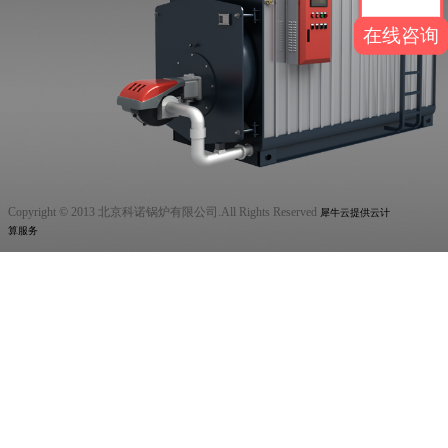
在线咨询
Copyright © 2013 北京科诺锅炉有限公司.All Rights Reserved
犀牛云提供云计
算服务