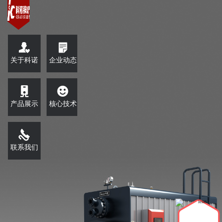
关于科诺
企业动态
产品展示
核心技术
联系我们