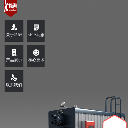
关于科诺
企业动态
产品展示
核心技术
联系我们