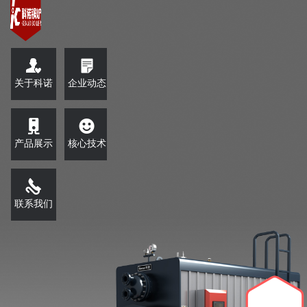
关于科诺
企业动态
产品展示
核心技术
联系我们