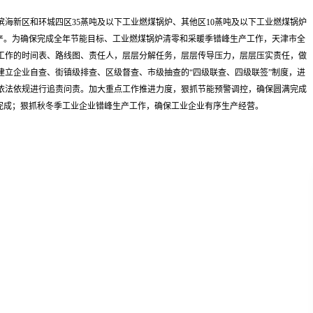
滨海新区和环城四区35蒸吨及以下工业燃煤锅炉、其他区10蒸吨及以下工业燃煤锅炉
生产。为确保完成全年节能目标、工业燃煤锅炉清零和采暖季错峰生产工作，天津市全
工作的时间表、路线图、责任人，层层分解任务，层层传导压力，层层压实责任，做
建立企业自查、街镇级排查、区级督查、市级抽查的“四级联查、四级联签”制度，进
依法依规进行追责问责。加大重点工作推进力度，狠抓节能预警调控，确保圆满完成
面完成；狠抓秋冬季工业企业错峰生产工作，确保工业企业有序生产经营。