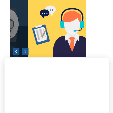
新闻与活动
·
超低氮全冷凝承压热水锅炉：环保合规与节能降本的务实之选
2026
-
07
-
23
·
全预混真空/相变革新，开启燃气供热“超低氮”新时代
2026
-
07
-
23
·
科诺超低氮冷凝蒸汽锅炉落户重庆康师傅，绿色智造再添标杆
2026
-
07
-
14
·
新手采购蒸汽锅炉，如何避开选型“深坑”？
2026
-
06
-
30
·
不同行业如何选对蒸汽锅炉？看懂这几点差异很关键
2026
-
06
-
30
·
工业热水锅炉能效升级：绿色供热的技术路径与市场选择
2026
-
06
-
30
联系我们