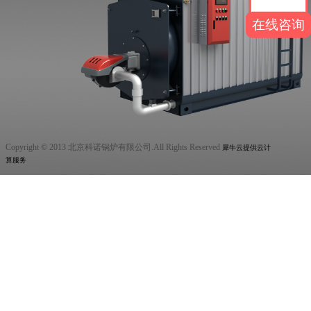
在线咨询
Copyright © 2013 北京科诺锅炉有限公司.All Rights Reserved
犀牛云提供云计
算服务