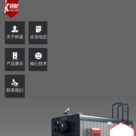
关于科诺
企业动态
产品展示
核心技术
联系我们