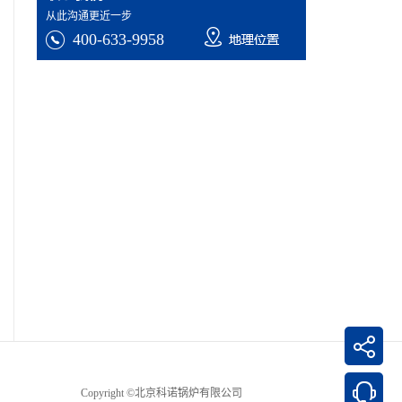
·
工业蒸汽锅炉环保性能哪家强？这些关键技术指标值得关注
2026
-
06
-
30
从此沟通更近一步
·
工业锅炉品牌怎么选？用户关注的认可点和顾虑点详细揭秘
2026
-
06
-
29
400-633-9958
·
工业锅炉厂家怎么选？备受行业认可的厂家值得关注
2026
-
06
-
29
·
提及工业蒸汽锅炉品牌，高效节能与安全可靠为何总让人想到科诺锅炉
2026
-
06
-
29
·
工业锅炉怎么选？聚焦科诺锅炉的超低氮冷凝技术与产品优势
2026
-
06
-
29
·
工业热水锅炉怎么选？高效节能，绕不开科诺锅炉
2026
-
06
-
28
·
蒸汽锅炉市场热度观察：科诺锅炉如何赢得行业口碑？
2026
-
06
-
28
·
2026年选购工业锅炉厂家，这几个核心因素不容忽视
2026
-
06
-
27
·
2026年工业锅炉怎么选？高效节能与环保达标，这两个指标是关键
2026
-
06
-
27
·
工业热水锅炉选型：行业认可的品牌与核心技术实力解析
2026
-
06
-
27
·
消费者对主流蒸汽锅炉厂家的评价，集中在哪些方面？
2026
-
06
-
27
·
2026年工业锅炉选购指南：科诺锅炉的硬实力解析
2026
-
06
-
26
·
工业蒸汽锅炉如何兼顾高效与环保？科诺锅炉给出技术答案
2026
-
06
-
26
·
2026年口碑较好的工业锅炉品牌有哪些？它们的口碑主要体现在哪些方面？
2026
-
06
-
25
·
2026年工业热水锅炉主流厂家盘点：售后服务与口碑哪家强？
2026
-
06
-
25
·
工业蒸汽锅炉品牌怎么选？这份完整选购指南请收好
2026
-
06
-
25
·
2026年工业热水锅炉品牌怎么选？这几个硬指标帮你避开采购误区
2026
-
06
-
25
·
哪些蒸汽锅炉厂家常被行业报告提及？技术实力解析
2026
-
06
-
24
Copyright ©北京科诺锅炉有限公司
·
工业热水锅炉品牌怎么选？这几个名字你需要知道
2026
-
06
-
24