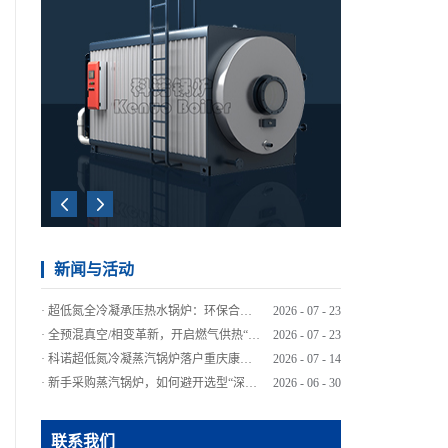
新闻与活动
·
超低氮全冷凝承压热水锅炉：环保合规与节能降本的务实之选
2026
-
07
-
23
·
全预混真空/相变革新，开启燃气供热“超低氮”新时代
2026
-
07
-
23
·
科诺超低氮冷凝蒸汽锅炉落户重庆康师傅，绿色智造再添标杆
2026
-
07
-
14
·
新手采购蒸汽锅炉，如何避开选型“深坑”？
2026
-
06
-
30
·
不同行业如何选对蒸汽锅炉？看懂这几点差异很关键
2026
-
06
-
30
·
工业热水锅炉能效升级：绿色供热的技术路径与市场选择
2026
-
06
-
30
联系我们