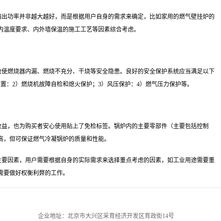
输出功率并非越大越好，而是根据用户自身的需求来确定，比如家用的燃气壁挂炉的
内温度要求、内外墙保温的施工工艺等因素综合考虑。
致使燃烧器内漏、燃烧不充分、干烧等安全隐患。良好的安全保护系统应当满足以下
置：2）燃烧机故障自检和熄火保护；3）风压保护：4）燃气压力保护等。
收益，也为购买者安心使用贴上了免检标签。锅炉内的主要零部件（主要包括控制
高，但可保证燃气冷凝锅炉的质量和性能。
主要因素，用户需要根据自身的实际需求来选择重点考虑的因素，如工业用途需要重
需要做好权衡利弊的工作。
企业地址：北京市大兴区采育经济开发区育政街14号