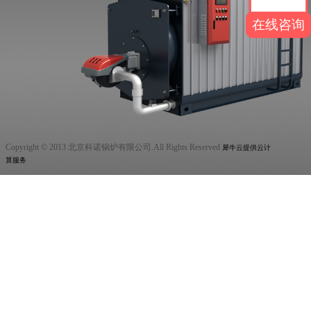
在线咨询
Copyright © 2013 北京科诺锅炉有限公司.All Rights Reserved
犀牛云提供云计
算服务